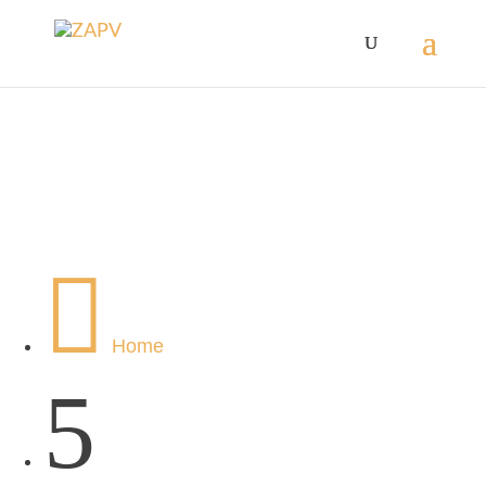

Home
5